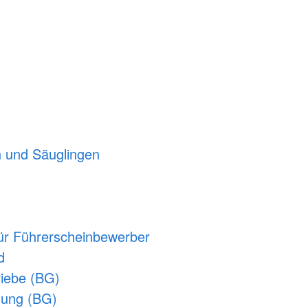
n und Säuglingen
für Führerscheinbewerber
d
riebe (BG)
ldung (BG)