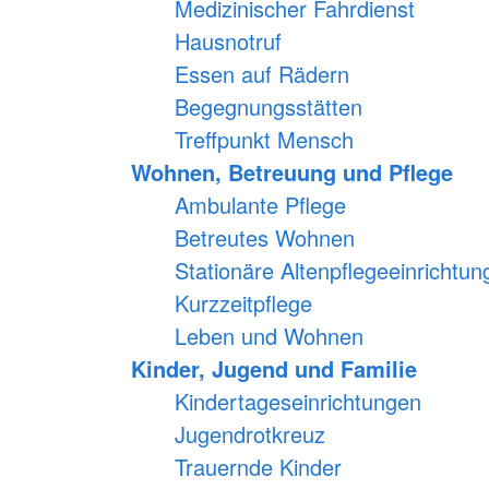
Medizinischer Fahrdienst
alle Radfahrenden
Versmold
Jugendrotkreuz
Hausnotruf
Trauernde Kinder
Essen auf Rädern
Begegnungsstätten
Treffpunkt Mensch
Wohnen, Betreuung und Pflege
Ambulante Pflege
Betreutes Wohnen
Stationäre Altenpflegeeinrichtun
Kurzzeitpflege
Leben und Wohnen
Kinder, Jugend und Familie
Kindertageseinrichtungen
Jugendrotkreuz
Trauernde Kinder