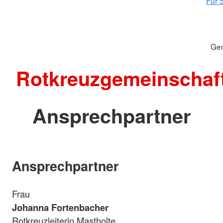
Für S
Gem
Rotkreuzgemeinschaf
Ansprechpartner
Ansprechpartner
Frau
Johanna Fortenbacher
Rotkreuzleiterin Mastholte