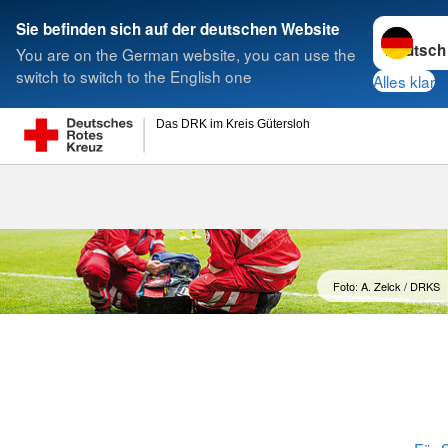
Sprache w
Sie befinden sich auf der deutschen Website
You are on the German website, you can use the
Suche
switch to switch to the English one
Alles klar
Das DRK im Kreis Gütersloh
Foto: A. Zelck / DRKS