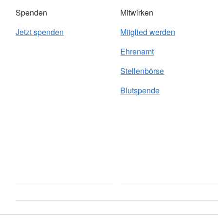
Spenden
Mitwirken
Jetzt spenden
Mitglied werden
Ehrenamt
Stellenbörse
Blutspende
Adressen
Kontakt
Sitemap
Datenschutz
Facebook
I