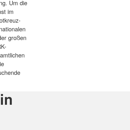
ng. Um die
nst im
otkreuz-
nationalen
der großen
RK-
namtlichen
ie
suchende
in