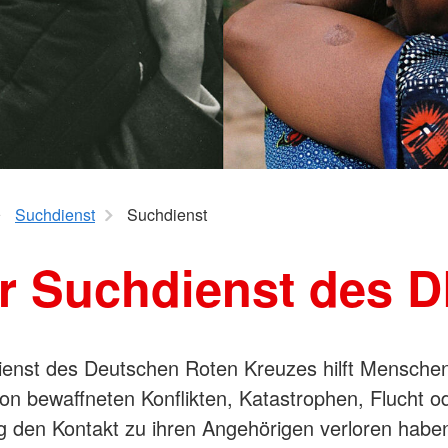
"Kompetent
Rotkreuzkur
Integrationsagentur
wertschätz
am Kind. M
Kleiderlädchen
Rotkreuzkur
Kleidercontainer
am Kind. M
Bildungszentrum
Suchdienst
Suchdienst
r Suchdienst des 
enst des Deutschen Roten Kreuzes hilft Menschen
on bewaffneten Konflikten, Katastrophen, Flucht o
g den Kontakt zu ihren Angehörigen verloren haben,