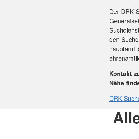
Der DRK-Su
Generalse
Suchdiens
den Suchd
hauptamtli
ehrenamtli
Kontakt z
Nähe find
DRK-Suchdi
All