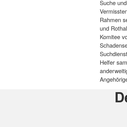
Suche und 
Vermissten
Rahmen sei
und Rothal
Komitee v
Schadenser
Suchdienst
Helfer sam
anderweiti
Angehörige
D