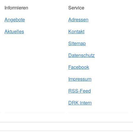
Informieren
Service
Angebote
Adressen
Aktuelles
Kontakt
Sitemap
Datenschutz
Facebook
Impressum
RSS-Feed
DRK intern
mpressum
RSS-Feed
DRK intern
© 2026 Das DRK im Kreis 