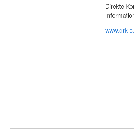
Direkte Ko
Informatio
www.drk-s