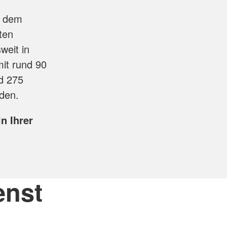
, dem
ten
eit in
it rund 90
d 275
den.
n Ihrer
enst