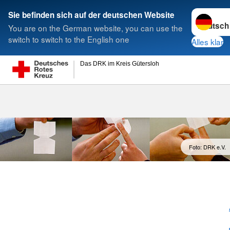
Sprache w
Sie befinden sich auf der deutschen Website
You are on the German website, you can use the
Suche
switch to switch to the English one
Alles klar
Das DRK im Kreis Gütersloh
Foto: DRK e.V.