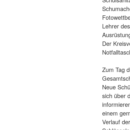
Schumache
Fotowettbe
Lehrer des
Ausrüstun
Der Kreisv
Notfalltas
Zum Tag d
Gesamtschu
Neue Schül
sich über 
informiere
einem gem
Verlauf de