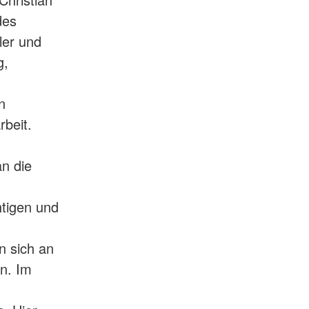
des
ler und
g,
n
rbeit.
an die
htigen und
n sich an
n. Im