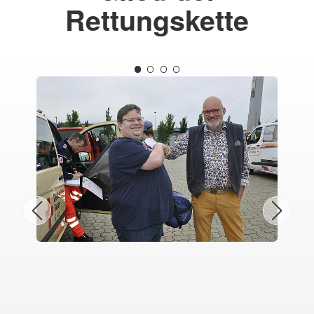
Rettungskette
Na
mus