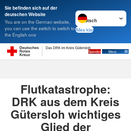
Sie befinden sich auf der
Sprache wechseln zu
deutschen Website
Suche
You are on the German website,
you can use the switch to switch to
Alles klar
the English one
Das DRK im Kreis Gütersloh
Spenden
Menü
16.07.2021
· Pressemitteilung KV
Erstellt von
Rainer Stephan
Flutkatastrophe:
DRK aus dem Kreis
Gütersloh wichtiges
Glied der