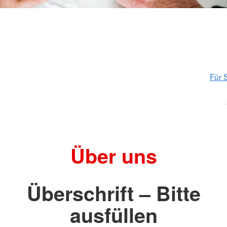
Für S
Über uns
Überschrift – Bitte
ausfüllen