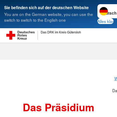
Sprache w
Sie befinden sich auf der deutschen Website
You are on the German website, you can use the
Suche
switch to switch to the English one
Alles klar
Das DRK im Kreis Gütersloh
Das Präsidiu
W
Da
Das Präsidium