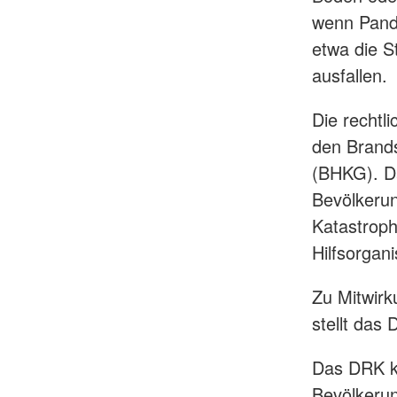
wenn Pande
etwa die 
ausfallen.
Die rechtl
den Brands
(BHKG). Da
Bevölkerun
Katastrop
Hilfsorgan
Zu Mitwirk
stellt das
Das DRK k
Bevölkeru