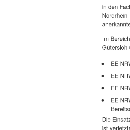
in den Fac
Nordrhein-
anerkannte
Im Bereich
Gütersloh 
EE NRW
EE NRW
EE NRW
EE NRW
Bereits
Die Einsatz
ist verlet