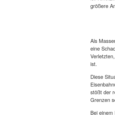
größere An
Als Massen
eine Schad
Verletzten
ist.
Diese Situ
Eisenbahnu
stößt der 
Grenzen se
Bei einem 