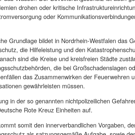
mien drohen oder kritische Infrastruktureinrichtu
Stromversorgung oder Kommunikationsverbindunge
iche Grundlage bildet in Nordrhein-Westfalen das 
chutz, die Hilfeleistung und den Katastrophenschu
nach sind die Kreise und kreisfreien Städte zustä
gsschutzbehörden, die bei Großschadenslagen od
henfällen das Zusammenwirken der Feuerwehren 
isationen gewährleisten müssen.
ung in der so genannten nichtpolizeilichen Gefahr
 Deutsche Rote Kreuz Einheiten auf.
ommt somit den innerverbandlichen Vorgaben, d
ngsschutz als satzungsgemäße Aufgabe, sowie de