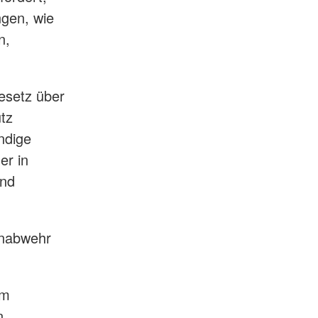
ngen, wie
n,
Gesetz über
tz
ndige
er in
und
enabwehr
em
n