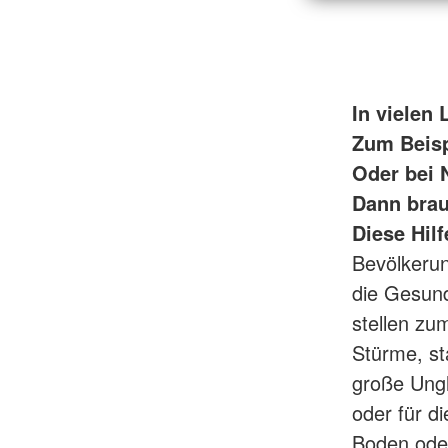
In vielen
Zum Beisp
Oder bei 
Dann brau
Diese Hil
Bevölkerun
die Gesun
stellen zu
Stürme, st
große Ungl
oder für d
Boden oder