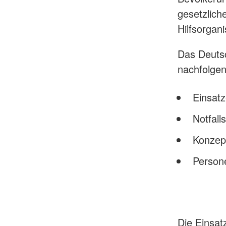
gesetzlic
Hilfsorgan
Das Deutsc
nachfolgen
Einsat
Notfal
Konzept
Persone
Die Einsat