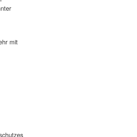
nter
ehr mit
sschutzes