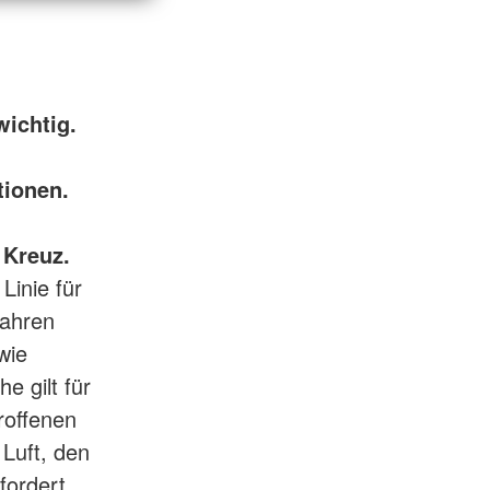
wichtig.
tionen.
 Kreuz.
Linie für
fahren
wie
e gilt für
roffenen
 Luft, den
fordert,