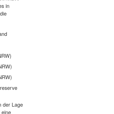
es in
die
and
 NRW)
 NRW)
 NRW)
sreserve
in der Lage
 eine