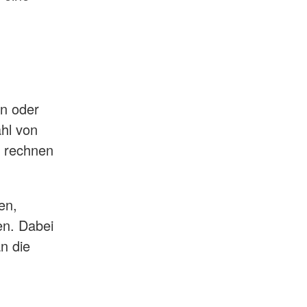
on oder
hl von
u rechnen
en,
en. Dabei
n die