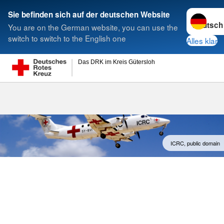
Sprache w
Sie befinden sich auf der deutschen Website
You are on the German website, you can use the
Suche
switch to switch to the English one
Alles klar
Das DRK im Kreis Gütersloh
Rotes Kreuz i
ICRC, public domain