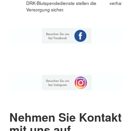
DRK-Blutspendedienste stellen die
verhalten 
Versorgung sicher.
Nehmen Sie Kontakt
mit uns auf