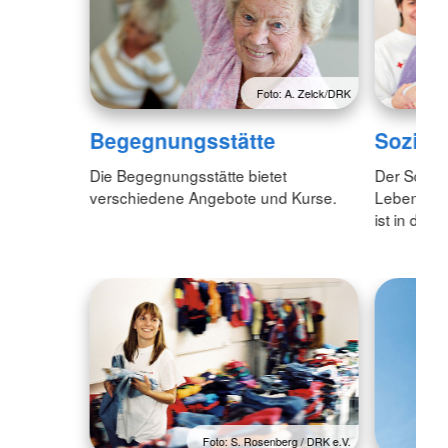
Foto: A. Zelck/DRK
Begegnungsstätte
Soziale
Die Begegnungsstätte bietet
Der Sozial
verschiedene Angebote und Kurse.
Leben in 
ist in der 
Foto: S. Rosenberg / DRK e.V.