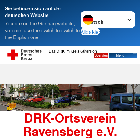
Sie befinden sich auf der
Sprache wechseln zu
deutschen Website
Suche
You are on the German website,
you can use the switch to switch to
Alles klar
the English one
Halle (Westf.) - OV Ravensberg
Das DRK im Kreis Gütersloh
Spenden
Menü
DRK-Ortsverein
Ravensberg e.V.