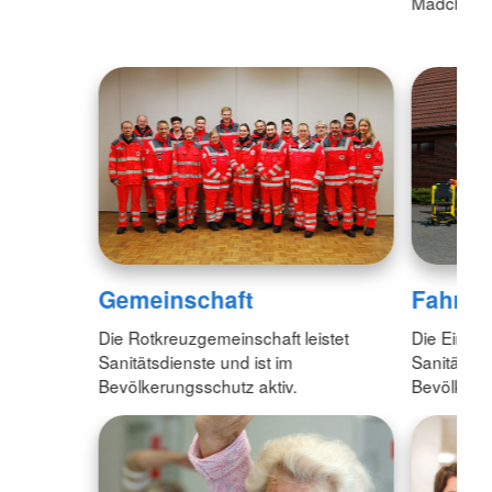
Mädchen im
Gemeinschaft
Fahrze
Die Rotkreuzgemeinschaft leistet
Die Einsat
Sanitätsdienste und ist im
Sanitätsdi
Bevölkerungsschutz aktiv.
Bevölkeru