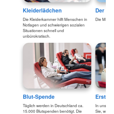
Kleiderlädchen
Der Vo
Die Kleiderkammer hilft Menschen in
Die Mitgli
Notlagen und schwierigen sozialen
Situationen schnell und
unbürokratisch.
Blut-Spende
Erste H
Täglich werden in Deutschland ca.
In unseren
15.000 Blutspenden benötigt. Die
Sie, wie Si