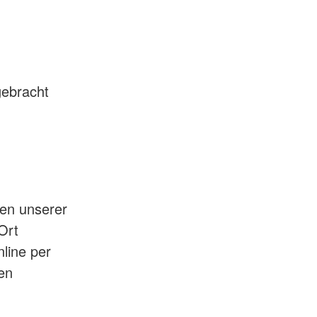
gebracht
nen unserer
Ort
nline per
en