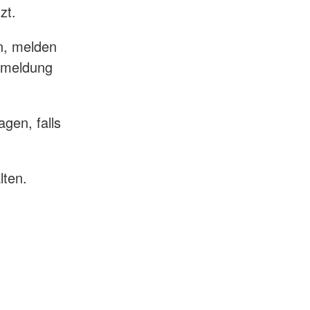
nzt.
in, melden
abmeldung
gen, falls
lten.