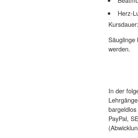
Beatm
Herz-L
Kursdauer
Säuglinge 
werden.
In der fol
Lehrgänge 
bargeldlos
PayPal, SE
(Abwicklun