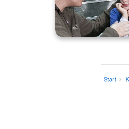
Start
K