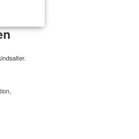
en
indsalter.
ion,