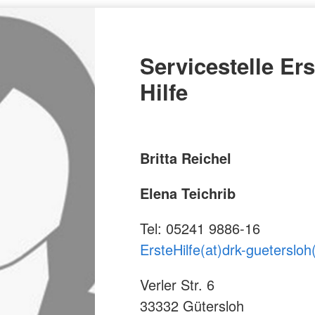
ster Hilfe - für
"Kompetent
Kleider-Kammern
Rotkreuzkur
wertschätz
am Kind. M
Kleider-Behälter
Bildungszentrum
Servicestelle Ers
DRK-Servicezentrum
Hilfe
Britta Reichel
Elena Teichrib
Tel: 05241 9886-16
ErsteHilfe(at)drk-guetersloh
Verler Str. 6
33332 Gütersloh