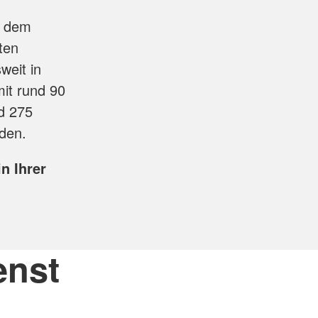
, dem
ten
eit in
it rund 90
d 275
den.
n Ihrer
enst