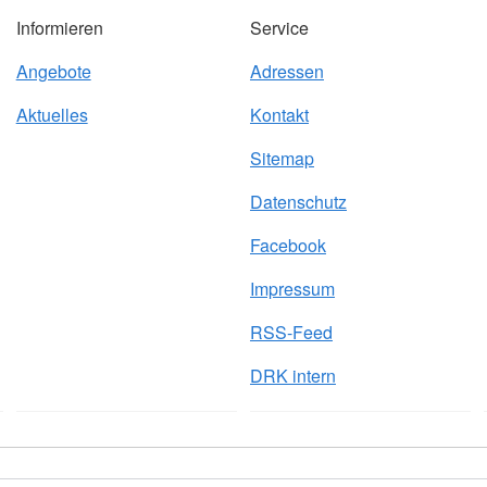
Informieren
Service
Angebote
Adressen
Aktuelles
Kontakt
Sitemap
Datenschutz
Facebook
Impressum
RSS-Feed
DRK intern
mpressum
RSS-Feed
DRK intern
© 2026 Das DRK im Kreis 