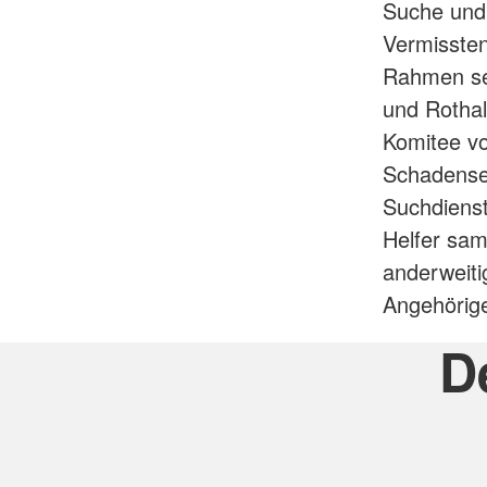
Suche und 
Vermissten
Rahmen sei
und Rothal
Komitee v
Schadenser
Suchdienst
Helfer sam
anderweiti
Angehörige
D