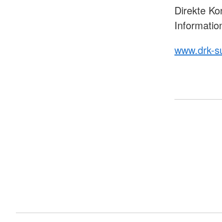
Direkte Ko
Informatio
www.drk-s