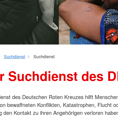
"Kompetent
Kleider-Kammern
Rotkreuzkur
wertschätz
am Kind. M
Kleider-Behälter
Bildungszentrum
DRK-Servicezentrum
Suchdienst
Suchdienst
r Suchdienst des 
enst des Deutschen Roten Kreuzes hilft Menschen
on bewaffneten Konflikten, Katastrophen, Flucht o
g den Kontakt zu ihren Angehörigen verloren haben,