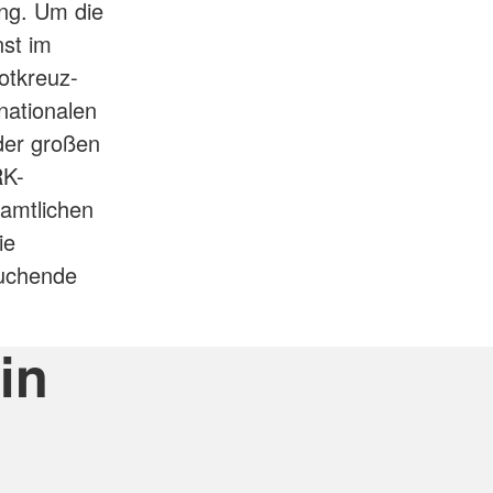
ng. Um die
nst im
otkreuz-
nationalen
der großen
RK-
namtlichen
ie
suchende
in