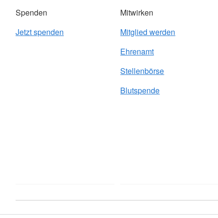
Spenden
Mitwirken
Jetzt spenden
Mitglied werden
Ehrenamt
Stellenbörse
Blutspende
Adressen
Kontakt
Sitemap
Datenschutz
Facebook
I