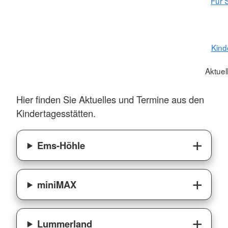
Für S
Kind
Aktuel
Hier finden Sie Aktuelles und Termine aus den
Kindertagesstätten.
Ems-Höhle
miniMAX
Lummerland