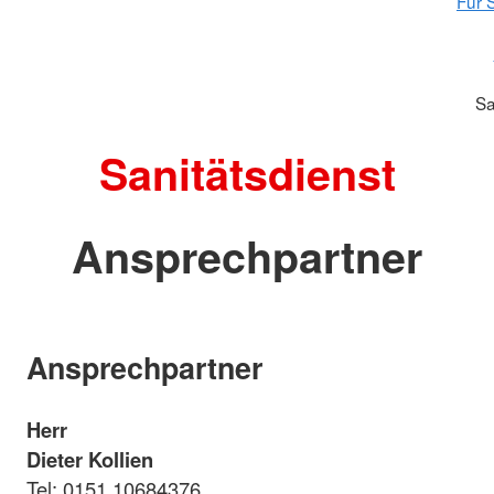
Für S
Sa
Sanitätsdienst
Ansprechpartner
Ansprechpartner
Herr
Dieter Kollien
Tel: 0151 10684376