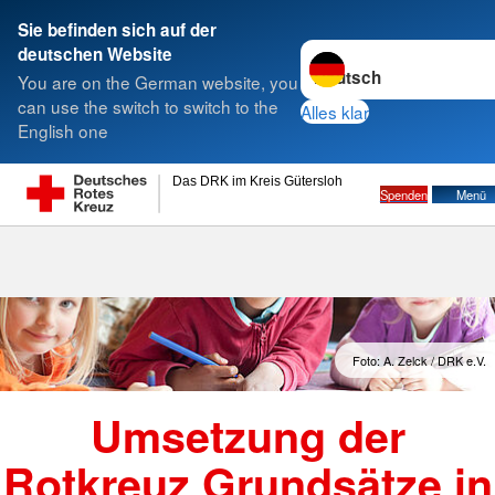
Sie befinden sich auf der
Sprache wechseln zu
deutschen Website
Suche
You are on the German website, you
can use the switch to switch to the
Alles klar
English one
Das DRK im Kreis Gütersloh
Spenden
Menü
Foto: A. Zelck / DRK e.V.
Umsetzung der
Rotkreuz Grundsätze in