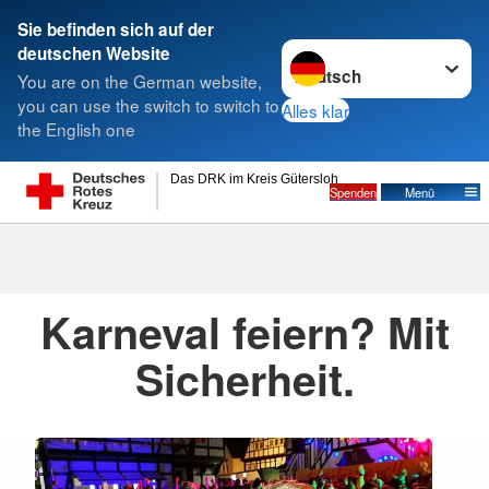
Sie befinden sich auf der
Sprache wechseln zu
deutschen Website
Suche
You are on the German website,
you can use the switch to switch to
Alles klar
the English one
Das DRK im Kreis Gütersloh
Spenden
Menü
22.01.2024
· Pressemitteilung Rietberg
Erstellt von
DRK Rietberg
Karneval feiern? Mit
Sicherheit.